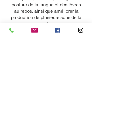
posture de la langue et des lèvres
au repos, ainsi que améliorer la
production de plusieurs sons de la
parole.
Typiquement, la thérapie
myofonctionnelle a lieu à toutes les
semaines ou aux deux semaines.
Idéalement, ces services sont
offerts chez le client.
Contactez-nous
Aussi loin qu'un clic.
© 2022 par Apis Speech and
Language Services -
Orthophonie