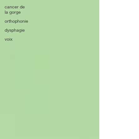
cancer de
la gorge
orthophonie
dysphagie
voix